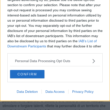
formativi e didattici legati alla lingua inglese
al fianco di
section to confirm your selection. Please note that after your
insegnanti madrelingua
, seguendo il programma dei coetanei in
opt-out request is processed you may continue seeing
Gran Bretagna incentrato sull’apprendimento di tre materie:
interest-based ads based on personal information utilized by
matematica, scienze e inglese.
us or personal information disclosed to third parties prior to
your opt-out. You may separately opt-out of the further
disclosure of your personal information by third parties on the
IAB’s list of downstream participants. This information may
“Considerate le peculiarità di questo bellissimo territorio, il Chianti,
also be disclosed by us to third parties on the
IAB’s List of
e la sua identità di comunità accogliente e fruita da visitatori e
Downstream Participants
that may further disclose it to other
turisti, il mio obiettivo è quello di internazionalizzare la scuola - ha
third parties.
spiegato la dirigente scolastica
Francesca Ortenzi
– e offrire
un’opportunità di formazione specialistica agli studenti che
Personal Data Processing Opt Outs
potranno, una volta superato l’esame, vantare una certificazione
riconosciuta a livello europeo. Il progetto prevede l’insegnamento
della lingua inglese nella fascia pomeridiana ed è articolato su 4
CONFIRM
ore settimanali”.
“Stiamo lavorando per verificare l’interesse delle famiglie ad un
ulteriore salto di qualità che vedrebbe la Giovanni da Verrazzano
Data Deletion
Data Access
Privacy Policy
proporre un secondo indirizzo a carattere musicale e un terzo per il
potenziamento sportivo, la scuola è una fucina di risorse nata per
stimolare e forgiare talenti, riflette la personalità di un territorio che