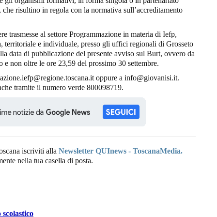
 gli organismi formativi, in forma singola o in partenariato
 che risultino in regola con la normativa sull’accreditamento
e trasmesse al settore Programmazione in materia di Iefp,
 territoriale e individuale, presso gli uffici regionali di Grosseto
alla data di pubblicazione del presente avviso sul Burt, ovvero da
o e non oltre le ore 23,59 del prossimo 30 settembre.
mazione.iefp@regione.toscana.it oppure a info@giovanisi.it.
anche tramite il numero verde 800098719.
oscana iscriviti alla
Newsletter QUInews - ToscanaMedia.
amente nella tua casella di posta.
 scolastico