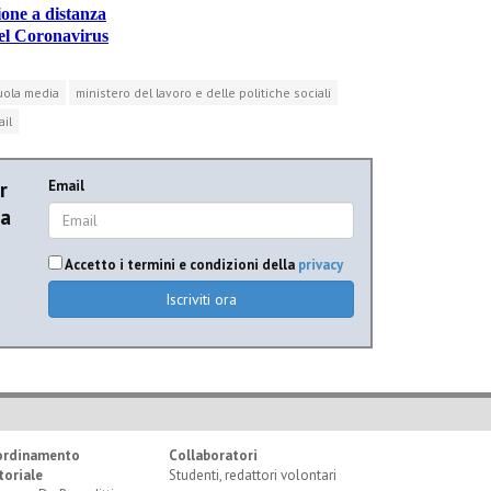
one a distanza
el Coronavirus
uola media
ministero del lavoro e delle politiche sociali
ail
r
Email
ia
Accetto i termini e condizioni della
privacy
Iscriviti ora
ordinamento
Collaboratori
toriale
Studenti, redattori volontari