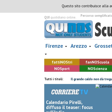
Questo sito contribuisce alla 
Percorso semplificat
QUI
quotidiano online.
Firenze
Arezzo
Grosse
fatti
NOS
tri
fan
NOS
cuola
NOS
port
NOS
cienza
 capannone, parte del tetto collassa
Tutti i titoli:
Il grande caldo non dà tregua, fi
Calendario Pirelli,
diffuso il teaser: focus