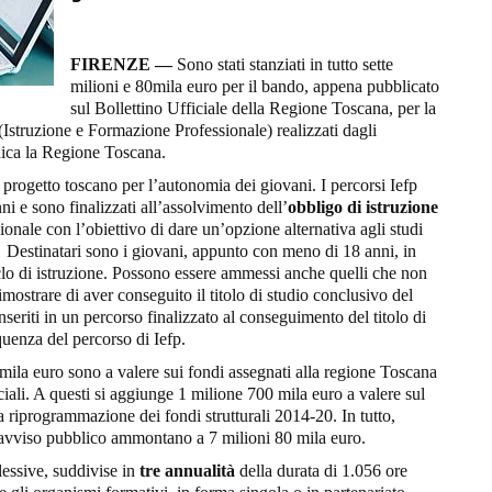
FIRENZE —
Sono stati stanziati in tutto sette
milioni e 80mila euro per il bando, appena pubblicato
sul Bollettino Ufficiale della Regione Toscana, per la
(Istruzione e Formazione Professionale) realizzati dagli
nica la Regione Toscana.
il progetto toscano per l’autonomia dei giovani. I percorsi Iefp
i e sono finalizzati all’assolvimento dell’
obbligo di istruzione
onale con l’obiettivo di dare un’opzione alternativa agli studi
e. Destinatari sono i giovani, appunto con meno di 18 anni, in
clo di istruzione. Possono essere ammessi anche quelli che non
ostrare di aver conseguito il titolo di studio conclusivo del
seriti in un percorso finalizzato al conseguimento del titolo di
uenza del percorso di Iefp.
 mila euro sono a valere sui fondi assegnati alla regione Toscana
ciali. A questi si aggiunge 1 milione 700 mila euro a valere sul
a riprogrammazione dei fondi strutturali 2014-20. In tutto,
l’avviso pubblico ammontano a 7 milioni 80 mila euro.
ssive, suddivise in
tre annualità
della durata di 1.056 ore