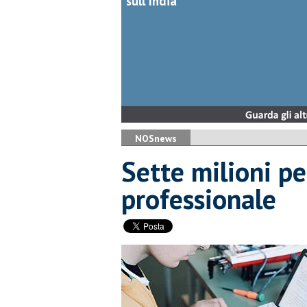
sull'India
NOSnews
Sette milioni p
professionale