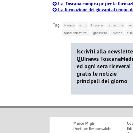
La Toscana compra pc per la formazi
La formazione dei giovani al tempo d
Tag
firenze
euro
toscana
istruzione
sc
fondi strutturali
grosseto
livorno
e-m
Iscriviti alla newslette
QUInews ToscanaMed
ed ogni sera riceverai
gratis le notizie
principali del giorno
Marco Migli
Co
Direttore Responsabile
Edi