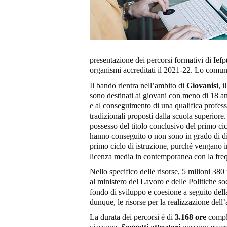
presentazione dei percorsi formativi di Iefp
organismi accreditati il 2021-22. Lo comu
Il bando rientra nell’ambito di
Giovanisì
, 
sono destinati ai giovani con meno di 18 ann
e al conseguimento di una qualifica professi
tradizionali proposti dalla scuola superior
possesso del titolo conclusivo del primo ci
hanno conseguito o non sono in grado di dim
primo ciclo di istruzione, purché vengano in
licenza media in contemporanea con la freq
Nello specifico delle risorse, 5 milioni 380
al ministero del Lavoro e delle Politiche so
fondo di sviluppo e coesione a seguito dell
dunque, le risorse per la realizzazione del
La durata dei percorsi è di
3.168 ore
comple