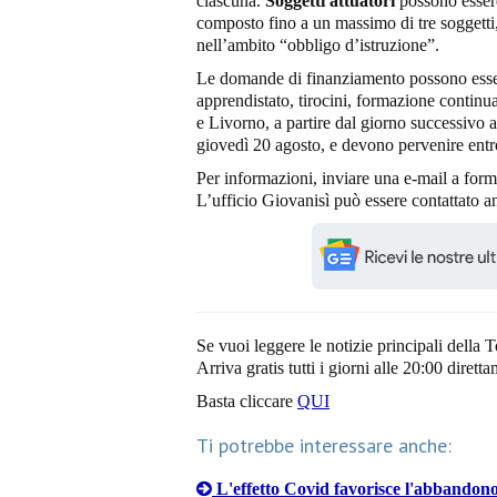
ciascuna.
Soggetti attuatori
possono essere
composto fino a un massimo di tre soggetti,
nell’ambito “obbligo d’istruzione”.
Le domande di finanziamento possono esser
apprendistato, tirocini, formazione continua,
e Livorno, a partire dal giorno successivo 
giovedì 20 agosto, e devono pervenire entr
Per informazioni, inviare una e-mail a for
L’ufficio Giovanisì può essere contattato 
Se vuoi leggere le notizie principali della T
Arriva gratis tutti i giorni alle 20:00 dirett
Basta cliccare
QUI
Ti potrebbe interessare anche:
L'effetto Covid favorisce l'abbandono