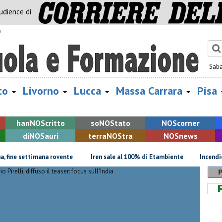
audience di
o
Sab
to
Livorno
Lucca
Massa Carrara
Pisa
han
NOS
critto
so
NOS
tato
NOS
corner
di
NOS
auri
terra
NOS
tra
NOS
news
ne settimana rovente
Iren sale al 100% di Etambiente
Incendio deva