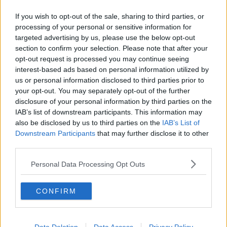
appassionare il pubblico ai temi scientifici, far scoprire la scienza
nella vita quotidiana e anche far comprendere il lavoro di chi fa
If you wish to opt-out of the sale, sharing to third parties, or
ricerca.
processing of your personal or sensitive information for
targeted advertising by us, please use the below opt-out
section to confirm your selection. Please note that after your
opt-out request is processed you may continue seeing
interest-based ads based on personal information utilized by
L'apertura ufficiale è fissata per lunedì 22 giugno: in diretta video
us or personal information disclosed to third parties prior to
dall'Aula Magna dell'Università di Firenze, a partire dalle ore 10,
tagliano virtualmente il nastro inaugurale il rettore dell'Ateneo
your opt-out. You may separately opt-out of the further
fiorentino Luigi Dei e Antonella Salvini presidente di OpenLab con
disclosure of your personal information by third parties on the
un workshop dedicato a "Una grande sfida per la nostra società:
IAB’s list of downstream participants. This information may
come conciliare i vantaggi e i benefici prodotti dalle scoperte
also be disclosed by us to third parties on the
IAB’s List of
scientifiche e tecnologiche con il loro utilizzo responsabile mirato
Downstream Participants
that may further disclose it to other
alla salvaguardia dell'ambiente e dell'ecosistema". Partecipano la
third parties.
stessa Antonella Salvini con un intervento su "Materiali e processi
industriali sostenibili", Giovanni Ferrara su "Benzina, Diesel,
Personal Data Processing Opt Outs
elettrico ... di cosa si nutriranno le nostre auto in futuro?", Stefania
Tegli che parlerà di "Epidemie in ambito vegetale: dalla storia
CONFIRM
passata a quella recente, conseguenze di equilibri violati" e Anna
Pettini che tratterà il tema "Lo sviluppo sostenibile: economia tra
società e natura".