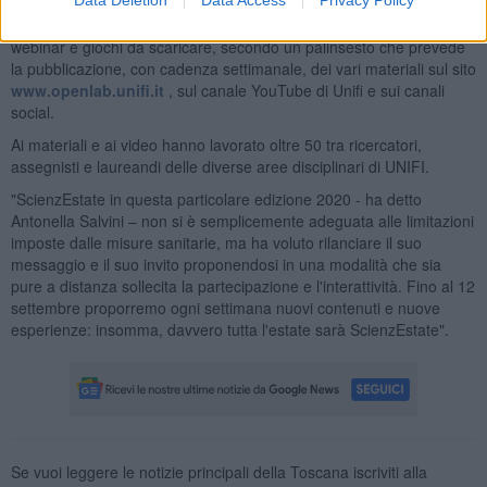
Data Deletion
Data Access
Privacy Policy
Il programma di ScienzEstate è articolato in brevi video "Pillole di
Scienza", filmati più lunghi che riproducono esperimenti o lezioni,
webinar e giochi da scaricare, secondo un palinsesto che prevede
la pubblicazione, con cadenza settimanale, dei vari materiali sul sito
www.openlab.unifi.it
, sul canale YouTube di Unifi e sui canali
social.
Ai materiali e ai video hanno lavorato oltre 50 tra ricercatori,
assegnisti e laureandi delle diverse aree disciplinari di UNIFI.
"ScienzEstate in questa particolare edizione 2020 - ha detto
Antonella Salvini – non si è semplicemente adeguata alle limitazioni
imposte dalle misure sanitarie, ma ha voluto rilanciare il suo
messaggio e il suo invito proponendosi in una modalità che sia
pure a distanza sollecita la partecipazione e l'interattività. Fino al 12
settembre proporremo ogni settimana nuovi contenuti e nuove
esperienze: insomma, davvero tutta l'estate sarà ScienzEstate".
Se vuoi leggere le notizie principali della Toscana iscriviti alla