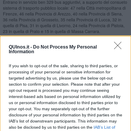
Entrano in servizio ben 329 bus aggiuntivi, a supporto del consueto
sistema di trasporto pubblico locale: 47 nella Città metropolitana di
Firenze, 46 nella Provincia di Arezzo, 40 nella Provincia di Siena,
36 nella Provincia di Grosseto, 35 nella Provincia di Lucca, 32 in
quella di Pisa, 31 in quella di Livorno, 24 nella Provincia di Pistoia,
23 in quella di Prato e 15 in quella di Massa Carrara.
Parte il progetto regionale ‘Ti accompagno’, pensato per evitare
calche alle fermate e favorire un corretto ‘smistamento’ dei
QUInos.it -
Do Not Process My Personal
passeggeri su tutte le corse disponibili. ‘Ti accompagno’ sarà
Information
attivato alle fermate nei pressi di altrettanti istituti scolastici. Uno o
più tutor (guardie giurate, personale di associazioni di volontariato
If you wish to opt-out of the sale, sharing to third parties, or
o di cooperative sociali, etc, a seconda del progetto presentato
processing of your personal or sensitive information for
dalla singola Provincia di riferimento) presidieranno le fermate e
targeted advertising by us, please use the below opt-out
gestiranno il flusso degli utenti, soprattutto studenti, li informeranno
section to confirm your selection. Please note that after your
sui mezzi in arrivo, monitoreranno i flussi e gestiranno le possibili
opt-out request is processed you may continue seeing
criticità in collaborazione con le forze dell’ordine e le polizie locali.
interest-based ads based on personal information utilized by
Il progetto “Scuole sicure” prevede al fianco della Regione Toscana
us or personal information disclosed to third parties prior to
anche Upi e Anci, oltre alle Asl e ad Ars (Agenzia regionale di
your opt-out. You may separately opt-out of the further
sanità). Secondo il progetto in presenza di un caso positivo
disclosure of your personal information by third parties on the
verranno attivate queste procedure: per il caso positivo registrato
IAB’s list of downstream participants. This information may
fuori dall’ambiente scolastico dalla richiesta alla prenotazione del
also be disclosed by us to third parties on the
IAB’s List of
tampone è previsto un tempo massimo di 1 giorno e il risultato