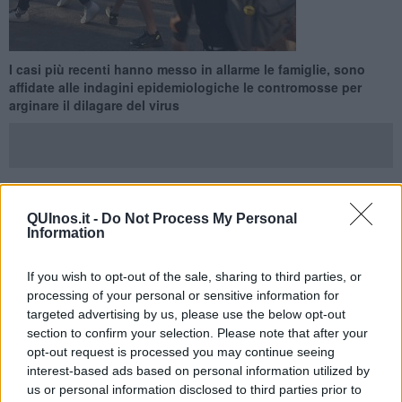
I casi più recenti hanno messo in allarme le famiglie, sono
affidate alle indagini epidemiologiche le contromosse per
arginare il dilagare del virus
FIRENZE —
Nuovi casi di positività al Covid sono stati accertati
QUInos.it -
Do Not Process My Personal
Information
nelle scuole toscane, dal capoluogo ai territori di confine con le
altre regioni. I casi sono riferiti ad alunni di ogni ordine e grado,
dagli asili ai licei. Le strutture di Igiene e Sanità Pubblica che
If you wish to opt-out of the sale, sharing to third parties, or
gestiscono queste situazioni insieme al personale scolastico ed ai
processing of your personal or sensitive information for
comuni interessati stanno effettuando le relative indagini
targeted advertising by us, please use the below opt-out
epidemiologiche, sui bambini e sul personale scolastico.
section to confirm your selection. Please note that after your
opt-out request is processed you may continue seeing
Un nuovo caso positivo è stato individuato al Liceo Pascoli di
Firenze ha messo in allarme alcuni genitori ma il dirigente
interest-based ads based on personal information utilized by
scolastico ha replicato loro spiegando di aver rispettato le direttive
us or personal information disclosed to third parties prior to