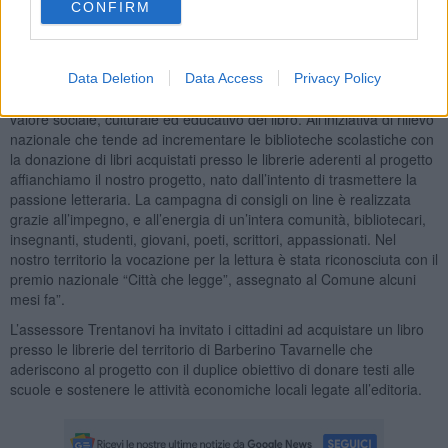
#questiliaveteletti?
CONFIRM
“Nell’era in cui il tempo dedicato alla lettura si riduce sensibilmente,
rimpiazzato da quello della cultura high-tech che accelera, ingloba
e sintetizza ogni tipo di informazione - ha detto l’assessore alla
Data Deletion
Data Access
Privacy Policy
Cultura Giacomo Trentanovi - è importante tornare ad affermare il
valore sociale, culturale ed educativo del libro. All’iniziativa di rilievo
nazionale che tende ad incrementare le biblioteche scolastiche con
la donazione di libri acquistati presso le librerie aderenti al progetto
affianchiamo il nostro progetto, nato dall’intento di trasmettere la
passione letteraria. La campagna di consigli on line è realizzata
grazie all’impegno, e all’energia di un’intera comunità, bibliotecari,
insegnanti, studenti, giovani, poeti, scrittori, appassionati. Nel
nostro territorio la vocazione per la lettura è stata riconosciuta con il
premio nazionale “Città che legge”, assegnato al Comune alcuni
mesi fa”.
L’assessore Trentanovi ha invitato i cittadini ad acquistare un libro
presso le librerie del territorio di Barberino Tavarnelle che
aderiscono al progetto con il duplice obiettivo di donare testi alle
scuole e sostenere le attività economiche locali legate all’editoria.