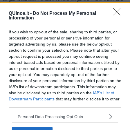
la cultura del libro, in occasione di “
Io leggo perché
”, l’iniziativa
nazionale che promuove la lettura con l’obiettivo di arricchire
il
QUInos.it -
Do Not Process My Personal
patrimonio libraio delle biblioteche scolastiche
.
Information
If you wish to opt-out of the sale, sharing to third parties, or
processing of your personal or sensitive information for
“
Libri da leggere. A ciascuno il suo
” è la settimana di consigli
targeted advertising by us, please use the below opt-out
virtuali avendo a disposizione un patrimonio di circa 40mila
section to confirm your selection. Please note that after your
documenti conservati nelle biblioteche comunali “Alda Merini” di
opt-out request is processed you may continue seeing
Barberino Val d’Elsa ed “Ernesto Balducci” di Tavarnelle Val di
interest-based ads based on personal information utilized by
Pesa.
us or personal information disclosed to third parties prior to
L’iniziativa si avvale della collaborazione dei lettori dei quattro
your opt-out. You may separately opt-out of the further
Circoli di lettura presenti nel territorio: Colibrì Centro Giovani, la
disclosure of your personal information by third parties on the
sezione soci Coop, la Misericordia di Barberino Tavarnelle, il
IAB’s list of downstream participants. This information may
Gruppo volontari Nati per Leggere di Barberino Tavarnelle. I lettori
also be disclosed by us to third parties on the
IAB’s List of
che fanno parte dei circoli interverranno con un contributo video di
Downstream Participants
that may further disclose it to other
qualche minuto (della durata massima di 3 minuti complessivi) per
third parties.
illustrare il libro preferito e consigliarne la lettura, spiegando il
perché della scelta. I contributi saranno trasmessi nel corso della
Personal Data Processing Opt Outs
settimana, uno al giorno, fino a domenica 29 Novembre sui canali
social istituzionali. L’iniziativa è identificabile con l’hashtag: