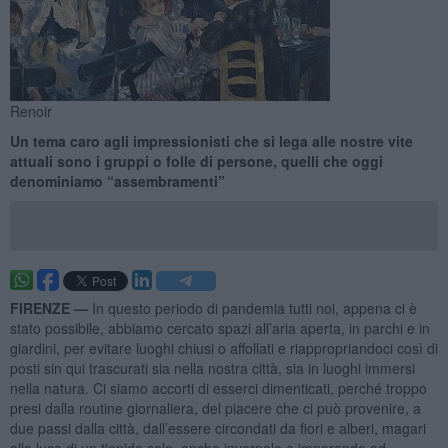
Renoir
Un tema caro agli impressionisti che si lega alle nostre vite
attuali sono i gruppi o folle di persone, quelli che oggi
denominiamo “assembramenti”
FIRENZE —
In questo periodo di pandemia tutti noi, appena ci è
stato possibile, abbiamo cercato spazi all’aria aperta, in parchi e in
giardini, per evitare luoghi chiusi o affollati e riappropriandoci così di
posti sin qui trascurati sia nella nostra città, sia in luoghi immersi
nella natura. Ci siamo accorti di esserci dimenticati, perché troppo
presi dalla routine giornaliera, del piacere che ci può provenire, a
due passi dalla città, dall’essere circondati da fiori e alberi, magari
alla luce di un tiepido sole, anche invernale e imparando ad