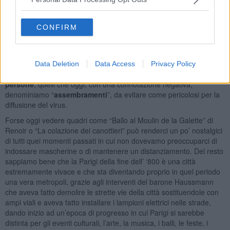
stanco degli atelier cittadini e della monotona vita accademica, si
reca durante l’estate a Chailly en Bière (anche in compagnia dello
stesso Monet) e da quel momento si converte interamente alla
CONFIRM
pittura en plein air. Dipinge figure femminili e gioca con padronanza
con le luci e le ombre per rappresentare al meglio la natura.
Un altro tema rappresentato dagli Impressionisti che si lega alle
Data Deletion
Data Access
Privacy Policy
nostre vite attuali è la rappresentazione di
gruppi o folle di
persone
, quelli che oggi, con una connotazione negativa,
denominiamo “
assembramenti
”, da evitare come pericolosi per la
diffusione del virus.
Forse oggi vedere quadri come “Ballo al Moulin de la Galette” di
Renoir o “La colazione dei canottieri” può renderci un po’ nostalgici
di tutti quei momenti passati in cui non dovevamo preoccuparci di
indossare mascherine o di mantenere un distanziamento. Del resto
sappiamo bene che la Parigi della fine dell’ ‘800 è una città
estremamente vivace e che sta diventando proprio in quel periodo
una vera metropoli, grazie agli interventi del barone Haussmann
che aveva fatto demolire le strette vie della città sostituendole con
ampi viali e aveva fatto installare i lampioni elettrici nelle strade,
dando inizio ad un’epoca di progresso in cui Parigi si sarebbe
distinta per gli eventi culturali, l’arte, la musica, i balli, le feste, i