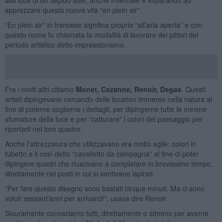
apprezzare questa nuova vita “en plein air”.
“En plein air” in francese significa proprio “all’aria aperta” e con
questo nome fu chiamata la modalità di lavorare dei pittori del
periodo artistico detto impressionismo.
Fra i molti altri citiamo
Monet, Cezanne, Renoir, Degas
. Questi
artisti dipingevano cercando delle location immerse nella natura al
fine di poterne coglierne i dettagli, per dipingerne tutte le minime
sfumature della luce e per “catturare” i colori del paesaggio per
riportarli nel loro quadro.
Anche l’attrezzatura che utilizzavano era molto agile: colori in
tubetto e il così detto “cavalletto da campagna” al fine di poter
dipingere quadri che riuscivano a completare in brevissimo tempo,
direttamente nei posti in cui si sentivano ispirati.
“Per fare questo disegno sono bastati cinque minuti. Ma ci sono
voluti sessant'anni per arrivarci!”, usava dire Renoir.
Sicuramente conosciamo tutti, direttamente o almeno per averne