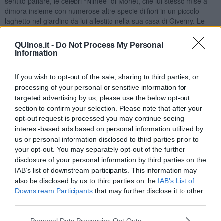
sentito parlare, le celebri “Ninfee” di Monet, che lui stesso mise a
dimora insieme con numerose altre specie di fiori in un piccolo
laghetto nel giardino da lui allestito nella sua casa di Giverny. Le
rappresentò in modo incessante e quasi ossessivo nelle sue opere,
tutte sullo stagno delle ninfee in cui, variando ogni volta il punto
QUInos.it -
Do Not Process My Personal
d’osservazione e la stagione e con questa la luce, le ninfee ci
Information
appaiono sempre diverse.
“Mi è occorso molto tempo per capire le mie ninfee. Le avevo
If you wish to opt-out of the sale, sharing to third parties, or
piantate per il gusto di piantarle, e le ho coltivate senza pensare di
processing of your personal or sensitive information for
ritrarle… Non si assorbe un paesaggio in un solo giorno… Ed ecco
targeted advertising by us, please use the below opt-out
che, all’improvviso, ho avuto la rivelazione dalle fate del mio
section to confirm your selection. Please note that after your
stagno. Così ho preso la mia tavolozza e, da allora, non ho avuto
opt-out request is processed you may continue seeing
altri modelli”.
interest-based ads based on personal information utilized by
Ed effettivamente è proprio così, dato che Monet ha dipinto lo
us or personal information disclosed to third parties prior to
stesso soggetto circa 250 volte.
your opt-out. You may separately opt-out of the further
disclosure of your personal information by third parties on the
L’11 Novembre 1918, all’indomani dell’armistizio, in segno di pace,
IAB’s list of downstream participants. This information may
volle esporre le sue “fate” nel museo dell’Orangerie, da lui voluto a
also be disclosed by us to third parties on the
IAB’s List of
Place de la Concorde, a Parigi.
Downstream Participants
that may further disclose it to other
Se a Monet l’Impressionismo deve il suo nome, non è certo l’unico
third parties.
ad usare la tecnica en plein air, un altro celebre artista della stessa
corrente che dipinge stando immerso nella natura è Renoir che,
Personal Data Processing Opt Outs