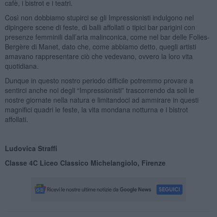
cafè, i bistrot e i teatri.
Così non dobbiamo stupirci se gli Impressionisti indulgono nel
dipingere scene di feste, di balli affollati o tipici bar parigini con
presenze femminili dall’aria malinconica, come nel bar delle Folies-
Bergère di Manet, dato che, come abbiamo detto, quegli artisti
amavano rappresentare ciò che vedevano, ovvero la loro vita
quotidiana.
Dunque in questo nostro periodo difficile potremmo provare a
sentirci anche noi degli “Impressionisti” trascorrendo da soli le
nostre giornate nella natura e limitandoci ad ammirare in questi
magnifici quadri le feste, la vita mondana notturna e i bistrot
affollati.
Ludovica Straffi
Classe 4C Liceo Classico Michelangiolo, Firenze