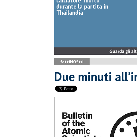
calciatore: morto
durante la partita in
Thailandia
fattiNOStri
​Due minuti all’i