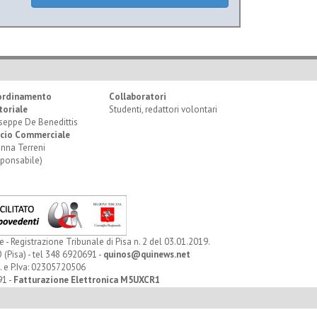
ordinamento
Collaboratori
toriale
Studenti, redattori volontari
seppe De Benedittis
icio Commerciale
anna Terreni
sponsabile)
Registrazione Tribunale di Pisa n. 2 del 03.01.2019.
 (Pisa) - tel 348 6920691 -
quinos@quinews.net
. e P.Iva: 02305720506
91 -
Fatturazione Elettronica M5UXCR1