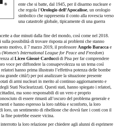
ente che si batte, dal 1945, per il disarmo nucleare e
che regola l’
Orologio dell’Apocalisse
, un orologio
simbolico che rappresenta il conto alla rovescia verso
una catastrofe globale, tipicamente di una guerra
ancette a due minuti dalla fine del mondo, così come nel 2018.
 sulla possibilità di trovare risposta ai problemi che stanno
questo motivo, il 7 marzo 2019, il professore
Angelo Baracca
e
a
(
Women's International League for Peace and Freedom
)
renza al
Liceo Giosuè Carducci
di Pisa per far comprendere
loro voce per diffondere la consapevolezza su un tema così
relatori hanno prima illustrato l’effettiva potenza delle bombe
a grande città!) per poi analizzare la situazione presente
dotati di armi nucleari in merito al continuo aggiornamento e
li Stati Nuclearizzati. Questi stati, hanno spiegato i relatori,
cittadini, ma sono responsabili di un vero e proprio
nosciuto di essere rimasti all’oscuro del problema generale e
amenti e hanno espresso la loro rabbia e sconforto, la loro
i loro, un sentimento di ribellione che dovrà fare i conti con il
la fine potrebbe essere vicina.
errotto la loro relazione per chiedere agli alunni di esprimere