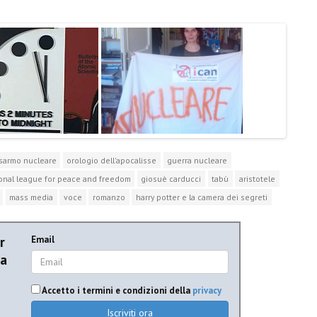
sarmo nucleare
orologio dell'apocalisse
guerra nucleare
onal league for peace and freedom
giosuè carducci
tabù
aristotele
mass media
voce
romanzo
harry potter e la camera dei segreti
r
Email
ia
Accetto i termini e condizioni della
privacy
Iscriviti ora