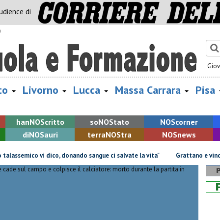
audience di
o
Gio
to
Livorno
Lucca
Massa Carrara
Pisa
han
NOS
critto
so
NOS
tato
NOS
corner
di
NOS
auri
terra
NOS
tra
NOS
news
ssemico vi dico, donando sangue ci salvate la vita"
Grattano e vincono d