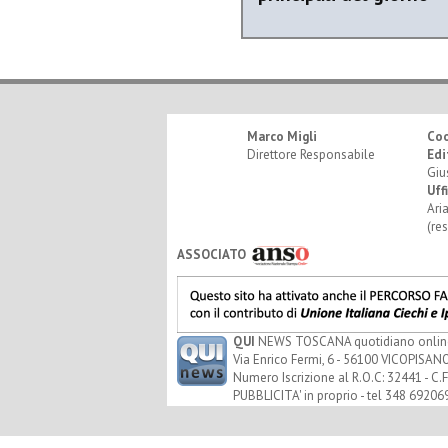
Marco Migli
Co
Direttore Responsabile
Edi
Giu
Uff
Ari
(re
ASSOCIATO
QUI
NEWS TOSCANA quotidiano online - 
Via Enrico Fermi, 6 - 56100 VICOPISANO
Numero Iscrizione al R.O.C: 32441 - C.F
PUBBLICITA' in proprio - tel 348 69206