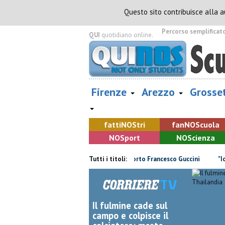
Questo sito contribuisce alla 
Percorso semplificat
QUI
quotidiano online.
Firenze
Arezzo
Grosse
fatti
NOS
tri
fan
NOS
cuola
NOS
port
NOS
cienza
 due milioni e mezzo di euro
Tutti i titoli:
E' morto Francesco Guccini
"Io tala
Il fulmine cade sul
campo e colpisce il