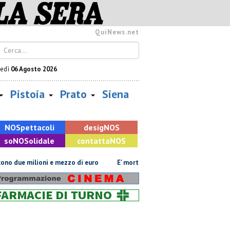
QuiNews.net
vedì
06 Agosto 2026
Pistoia
Prato
Siena
NOS
pettacoli
desig
NOS
so
NOS
olidale
contatta
NOS
ue milioni e mezzo di euro
E' morto Francesco Guccini
"Io talass