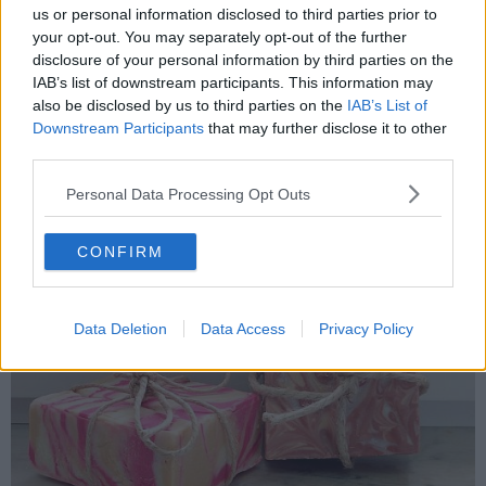
“Si ipotizza di poter accedere, in un triennio, - si legge nel progetto
us or personal information disclosed to third parties prior to
- ad un percorso di produzione tra territorio elbano e scuole (anche
your opt-out. You may separately opt-out of the further
e soprattutto in senso verticale tra classi diverse o su uno stesso
disclosure of your personal information by third parties on the
gruppo di alunni) stimolando, in tal modo, l’apprendimento
IAB’s list of downstream participants. This information may
condiviso della matematica e della tecnologia”.
also be disclosed by us to third parties on the
IAB’s List of
Il fine del progetto non è però la vendita, come previsto dalla
Downstream Participants
that may further disclose it to other
legislatura vigente in fatto di produzione cosmetica, ma quello di
third parties.
stimolare all’autoproduzione consapevole
in cui scuole e
famiglie riescano a reperire sul territorio le materie prime per la
Personal Data Processing Opt Outs
realizzazione dei prodotti in questione riciclando le rimanenze per
un’ulteriore produzione.
CONFIRM
Data Deletion
Data Access
Privacy Policy